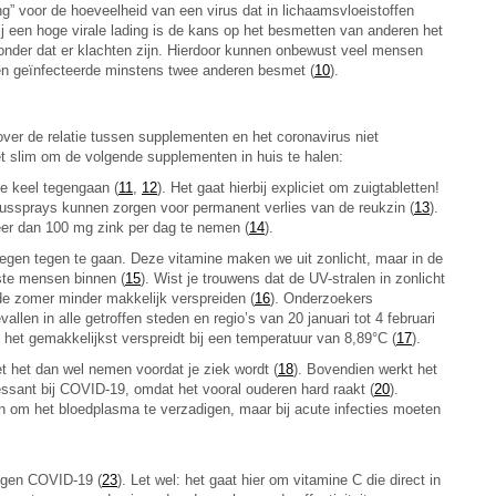
ng” voor de hoeveelheid van een virus dat in lichaamsvloeistoffen
Bij een hoge virale lading is de kans op het besmetten van anderen het
nder dat er klachten zijn. Hierdoor kunnen onbewust veel mensen
en geïnfecteerde minstens twee anderen besmet (
10
).
 over de relatie tussen supplementen en het coronavirus niet
het slim om de volgende supplementen in huis te halen:
de keel tegengaan (
11
,
12
). Het gaat hierbij expliciet om zuigtabletten!
neussprays kunnen zorgen voor permanent verlies van de reukzin (
13
).
meer dan 100 mg zink per dag te nemen (
14
).
wegen tegen te gaan. Deze vitamine maken we uit zonlicht, maar in de
este mensen binnen (
15
). Wist je trouwens dat de UV-stralen in zonlicht
 de zomer minder makkelijk verspreiden (
16
). Onderzoekers
len in alle getroffen steden en regio’s van 20 januari tot 4 februari
h het gemakkelijkst verspreidt bij een temperatuur van 8,89°C (
17
).
 het dan wel nemen voordat je ziek wordt (
18
). Bovendien werkt het
eressant bij COVID-19, omdat het vooral ouderen hard raakt (
20
).
 om het bloedplasma te verzadigen, maar bij acute infecties moeten
tegen COVID-19 (
23
). Let wel: het gaat hier om vitamine C die direct in