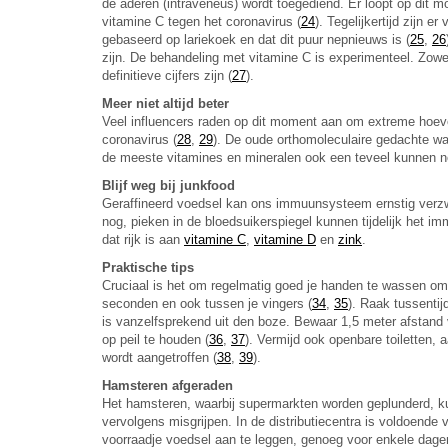
de aderen (intraveneus) wordt toegediend. Er loopt op dit 
vitamine C tegen het coronavirus (
24
). Tegelijkertijd zijn e
gebaseerd op lariekoek en dat dit puur nepnieuws is (
25
,
26
zijn. De behandeling met vitamine C is experimenteel. Zow
definitieve cijfers zijn (
27
).
Meer niet altijd beter
Veel influencers raden op dit moment aan om extreme hoeve
coronavirus (
28
,
29
). De oude orthomoleculaire gedachte wa
de meeste vitamines en mineralen ook een teveel kunnen 
Blijf weg bij junkfood
Geraffineerd voedsel kan ons immuunsysteem ernstig verzw
nog, pieken in de bloedsuikerspiegel kunnen tijdelijk het
dat rijk is aan
vitamine C
,
vitamine D
en
zink
.
Praktische tips
Cruciaal is het om regelmatig goed je handen te wassen om 
seconden en ook tussen je vingers (
34
,
35
). Raak tussenti
is vanzelfsprekend uit den boze. Bewaar 1,5 meter afstand
op peil te houden (
36
,
37
). Vermijd ook openbare toiletten,
wordt aangetroffen (
38
,
39
).
Hamsteren afgeraden
Het hamsteren, waarbij supermarkten worden geplunderd, ku
vervolgens misgrijpen. In de distributiecentra is voldoende
voorraadje voedsel aan te leggen, genoeg voor enkele dagen