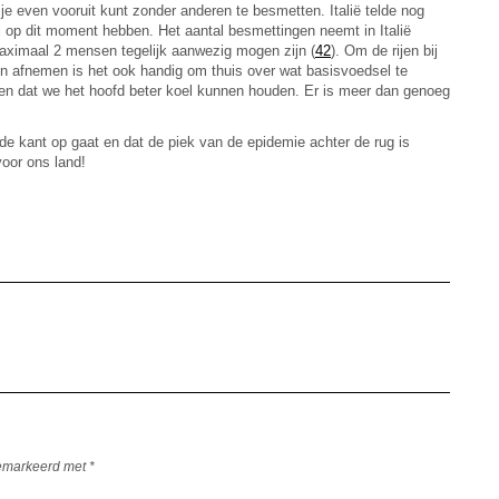
 je even vooruit kunt zonder anderen te besmetten. Italië telde nog
op dit moment hebben. Het aantal besmettingen neemt in Italië
maximaal 2 mensen tegelijk aanwezig mogen zijn (
42
). Om de rijen bij
en afnemen is het ook handig om thuis over wat basisvoedsel te
t en dat we het hoofd beter koel kunnen houden. Er is meer dan genoeg
de kant op gaat en dat de piek van de epidemie achter de rug is
voor ons land!
gemarkeerd met
*