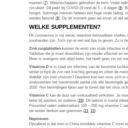
mannen (
7
). Wetenschappers gebruiken de term “virale ladi
circuleert. Dit piekt bij COVID-19 rond de 5 – 6 dagen (
8
). 
hoogst. Sommige mensen hebben een hoge virale lading, zo
worden besmet (
9
). Op dit moment gaan we ervan uit dat e
WELKE SUPPLEMENTEN?
Dit coronavirus is vrij nieuw, waardoor betrouwbare studies
voorhanden zijn. Toch zijn er wel wat tips te geven. Zo is 
Zink zuigtabletten
kunnen de ernst van virale infecties in 
Tabletten die je moet doorslikken zijn minder effectief en 
Meer is overigens niet altijd beter, het heeft geen zin om 
Vitamine D
is in staat om infecties van de bovenste lucht
winter schijnt de zon niet krachtig genoeg en zitten de me
dodelijk zijn voor virussen? Daardoor kan een virus zich in
analyseerden het toenemende aantal van alle bevestigde geval
2020. Hun bevindingen lijken aan te tonen dat het virus zic
Vitamine C
kan de duur van verkoudheid verkorten. Je moet
beter bij sporters en ouderen (
19
). Dit laatste is vooral int
Preventief raden onderzoekers 100 – 200 mg vitamine C aan
we eerder denken aan grammen (
21
,
22
).
Nepnieuws
Opvallend is dat men in China inmiddels vitamine C inzet 