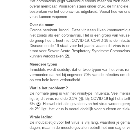
Het coronavirus grijpt wereldwijd steeds meer om zich heen.
overal merkbaar. Voorraden staan onder druk, de financiële s
bespreken we het coronavirus uitgebreid. Vooral hoe we on
virus kunnen wapenen.
Over de naam
Corona betekent ‘kroon’. Deze virussen lijken kroonvormig
niet zoiets als één coronavirus. Het is een groep van vir
de greep heeft, heet niet COVID-19. COVID-19 is de infecti
Disease en de 19 staat voor het jaartal waarin dit virus is 
staat voor Severe Acute Respiratory Syndrome Coronavirus 
kunnen veroorzaken (
2
).
Meerdere typen
Inmiddels wordt duidelijk dat er twee typen van het virus r
vermoeden dat het bij ongeveer 70% van de infecties om de 
op een hele korte verkoudheid.
Wat is het probleem?
De normale griep is van het virustype Influenza. Veel mens
ligt bij dit virus rond de 0,1% (
4
). Bij COVID-19 ligt het sterf
6% (
5
). Hoewel niet alle gevallen van het virus worden gere
de 2% ligt. Het virus is vooral dodelijk voor ouderen en ziek
Virale lading
De incubatietijd voor het virus is vrij lang, waardoor je gem
dagen, maar in de meeste gevallen betreft het een dag of vi