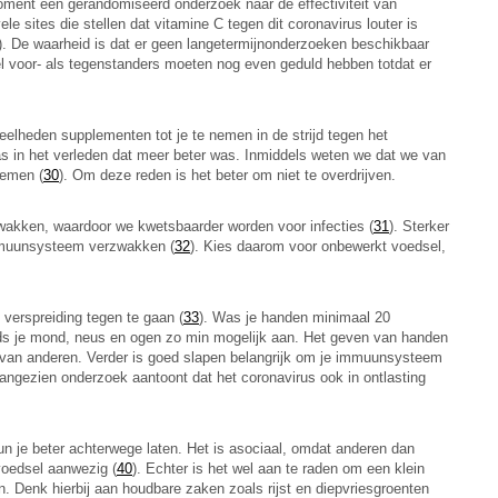
moment een gerandomiseerd onderzoek naar de effectiviteit van
r vele sites die stellen dat vitamine C tegen dit coronavirus louter is
). De waarheid is dat er geen langetermijnonderzoeken beschikbaar
el voor- als tegenstanders moeten nog even geduld hebben totdat er
elheden supplementen tot je te nemen in de strijd tegen het
s in het verleden dat meer beter was. Inmiddels weten we dat we van
nemen (
30
). Om deze reden is het beter om niet te overdrijven.
akken, waardoor we kwetsbaarder worden voor infecties (
31
). Sterker
 immuunsysteem verzwakken (
32
). Kies daarom voor onbewerkt voedsel,
verspreiding tegen te gaan (
33
). Was je handen minimaal 20
jds je mond, neus en ogen zo min mogelijk aan. Het geven van handen
 van anderen. Verder is goed slapen belangrijk om je immuunsysteem
 aangezien onderzoek aantoont dat het coronavirus ook in ontlasting
n je beter achterwege laten. Het is asociaal, omdat anderen dan
 voedsel aanwezig (
40
). Echter is het wel aan te raden om een klein
. Denk hierbij aan houdbare zaken zoals rijst en diepvriesgroenten