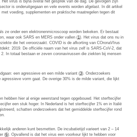
 Het virus is bijna overal het gesprek van de dag. De gevolgen zijn
ector is onderuitgegaan en vele events worden afgelast. In dit artikel
s met voeding, supplementen en praktische maatregelen tegen dit
 als ze onder een elektronenmicroscoop worden bekeken. Er bestaat
ussen, waar ook SARS en MERS onder vallen (
1
). Het virus dat ons nu in
eziekte die het veroorzaakt. COVID is de afkorting van COronaVIrus
ontdekt: 2019. De officiële naam van het virus zelf is SARS-CoV-2, dat
2. In totaal bestaan er zeven coronavirussen die ziekten bij mensen
ondgaan: een agressieve en een milde variant (
3
). Onderzoekers
agressieve vorm gaat. De overige 30% is de milde variant, die lijkt
en hebben hier al enige weerstand tegen opgebouwd. Het sterftecijfer
tecijfer een stuk hoger. In Nederland is het sterftecijfer 1% en in Italië
gistreerd, schatten onderzoekers dat het gemiddelde sterftecijfer rond
en.
akkelijk anderen kunt besmetten. De incubatietijd varieert van 2 – 14
er (
6
). Opvallend is dat het virus een voorkeur lijkt te hebben voor