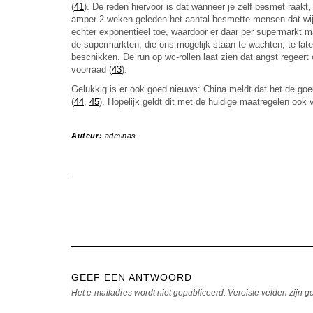
(
41
). De reden hiervoor is dat wanneer je zelf besmet raakt,
amper 2 weken geleden het aantal besmette mensen dat wij 
echter exponentieel toe, waardoor er daar per supermarkt 
de supermarkten, die ons mogelijk staan te wachten, te lat
beschikken. De run op wc-rollen laat zien dat angst regeer
voorraad (
43
).
Gelukkig is er ook goed nieuws: China meldt dat het de goe
(
44
,
45
). Hopelijk geldt dit met de huidige maatregelen ook 
Auteur:
adminas
GEEF EEN ANTWOORD
Het e-mailadres wordt niet gepubliceerd.
Vereiste velden zijn 