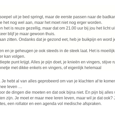
 soepel uit je bed springt, maar de eerste passen naar de badkam
je het nog wel aan, maar het moet niet nog erger worden.
 het is reuze gezellig, maar dat om 21.00 uur bij jou het licht 
eer blijf je maar gewoon thuis.
gaan zitten. Ondanks dat je gezond eet, heb je buikpijn en word j
ten en je geheugen je ook steeds in de steek laat. Het is moeilij
eer kan volgen.
pte punt krijgt. Alles je pijn doet, je knieën en vingers, stijve
etje met dikke enkels en vingers, of eigenlijk helemaal
e hebt al van alles geprobeerd om van je klachten af te komen,
rmee leven …
or de dingen die moeten en dat ook bijna niet. En pijn bij alles 
n zijn. Je moet er maar mee leren leven, maar wil je dat ook? Je
betes, een rollator en een agenda vol medische afspraken.