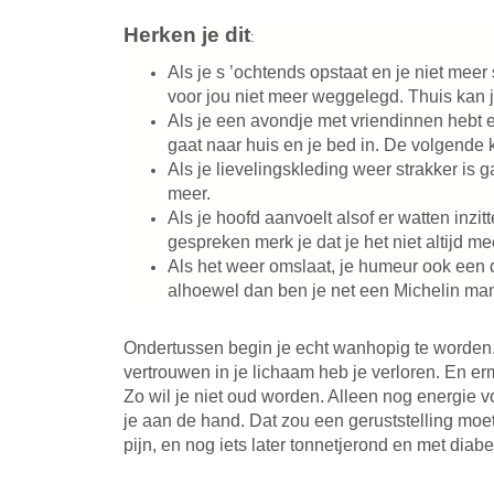
Herken
je dit
:
Als je s ’ochtends opstaat en je niet meer
voor jou niet meer weggelegd. Thuis kan 
Als je een avondje met vriendinnen hebt en
gaat naar huis en je bed in. De volgende k
Als je lievelingskleding weer strakker is 
meer.
Als je hoofd aanvoelt alsof er watten inzit
gespreken merk je dat je het niet altijd m
Als het weer omslaat, je humeur ook een die
alhoewel dan ben je net een Michelin mann
Ondertussen begin je echt wanhopig te worden. J
vertrouwen in je lichaam heb je verloren. En e
Zo wil je niet oud worden. Alleen nog energie vo
je aan de hand. Dat zou een geruststelling moete
pijn, en nog iets later tonnetjerond en met dia