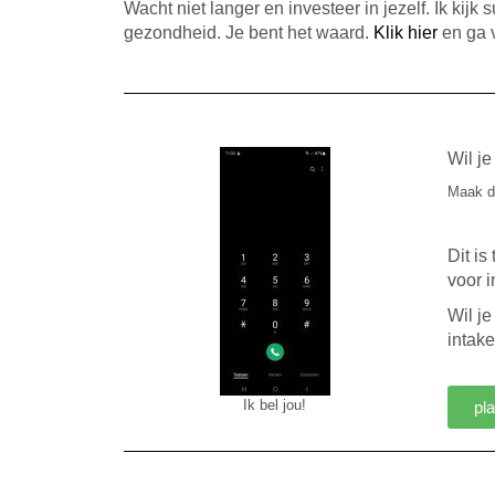
Wacht niet langer en investeer in jezelf. Ik kij
gezondheid. Je bent het waard.
Klik hier
en ga v
Wil j
Maak d
Dit is
voor 
Wil j
intak
Ik bel jou!
pla